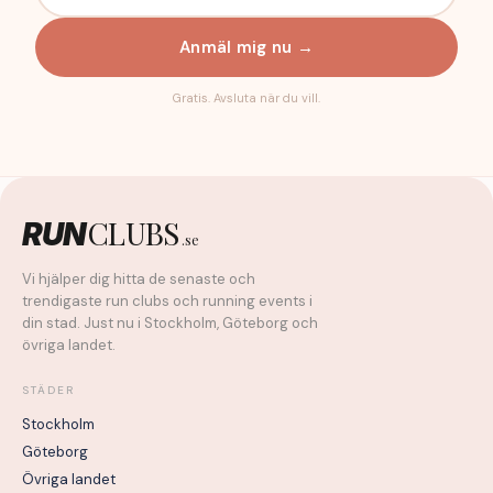
Anmäl mig nu →
Gratis. Avsluta när du vill.
CLUBS
RUN
.se
Vi hjälper dig hitta de senaste och
trendigaste run clubs och running events i
din stad. Just nu i Stockholm, Göteborg och
övriga landet.
STÄDER
Stockholm
Göteborg
Övriga landet