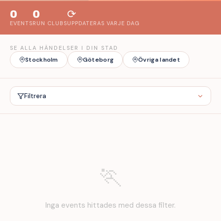
0
0
⟳
EVENTS
RUN CLUBS
UPPDATERAS VARJE DAG
SE ALLA HÄNDELSER I DIN STAD
Stockholm
Göteborg
Övriga landet
Filtrera
🏃
Inga events hittades med dessa filter.